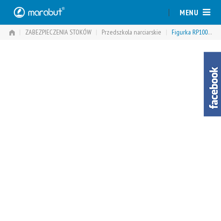
Skip
MENU
to
content
|
ZABEZPIECZENIA STOKÓW
|
Przedszkola narciarskie
|
Figurka RP100/6