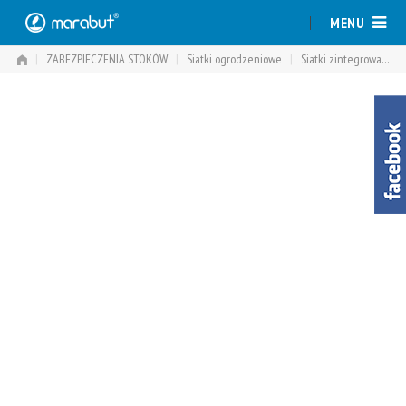
Skip
MENU
to
content
|
ZABEZPIECZENIA STOKÓW
|
Siatki ogrodzeniowe
|
Siatki zintegrowane
|