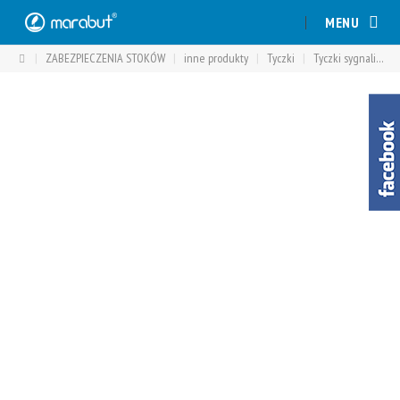
Skip
MENU
to
content
|
ZABEZPIECZENIA STOKÓW
|
inne produkty
|
Tyczki
|
Tyczki sygnalizacyjne