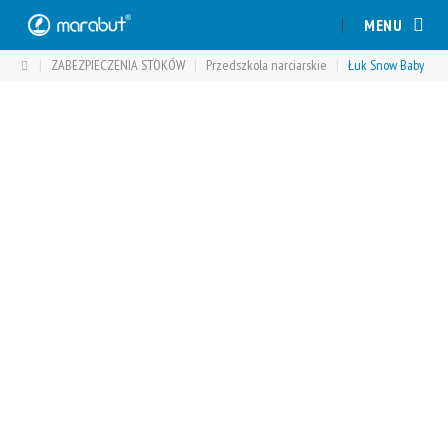
Skip
MENU
to
content
|
ZABEZPIECZENIA STOKÓW
|
Przedszkola narciarskie
|
Łuk Snow Baby