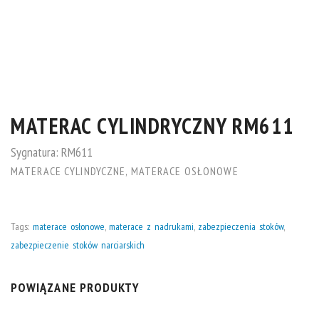
MATERAC CYLINDRYCZNY RM611
Sygnatura:
RM611
MATERACE CYLINDYCZNE
,
MATERACE OSŁONOWE
Tags:
materace osłonowe
,
materace z nadrukami
,
zabezpieczenia stoków
,
zabezpieczenie stoków narciarskich
POWIĄZANE PRODUKTY