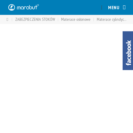
Skip
MENU
to
content
|
ZABEZPIECZENIA STOKÓW
|
Materace osłonowe
|
Materace cylindyczne