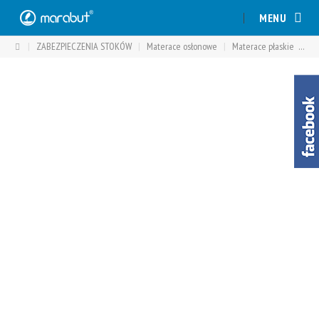
Skip
MENU
to
content
|
ZABEZPIECZENIA STOKÓW
|
Materace osłonowe
|
Materace płaskie
|
Ma