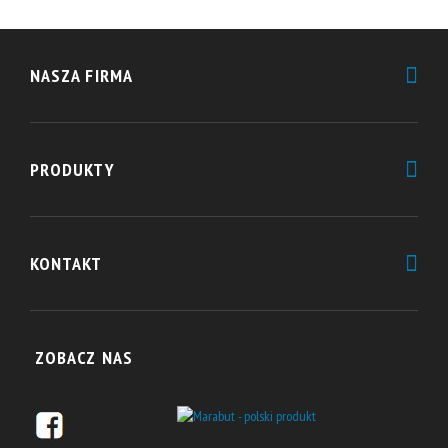
NASZA FIRMA
Marabut Sp. z o.o.
w branży sportowej obecny jest od roku 1989.
Zajmujemy się kompleksowym dostarczaniem profesjonalnego sprzętu do
PRODUKTY
zabezpieczeń tras narciarskich.
Oferujemy m.in.: Systemy Zabezpieczeń Typu A i B, elementy przedszkola
narciarskiego oraz całą gamę elementów niezbędnych do prawidłowego i
ZABEZPIECZENIA STOKÓW
bezpiecznego funkcjonowania stacji narciarskiej.
AKCESORIA SPORTOWE
KONTAKT
Realizujemy kampanie reklamowe z wykorzystaniem zabezpieczeń jako
REKLAMA NA STOKACH
nośników reklamy.
MARABUT Sp.z o.o.
ul. Przemysłowa 10,
ZOBACZ NAS
32-070 Czernichów, Polska
tel. +48 12 270 24 24
ski@marabut.pl